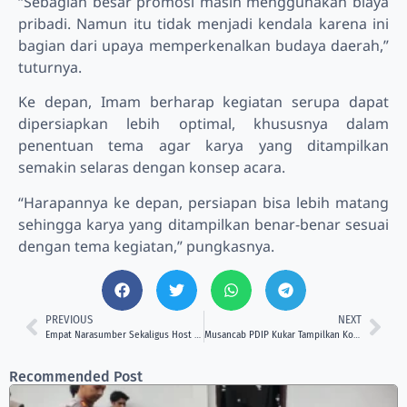
“Sebagian besar promosi masih menggunakan biaya
pribadi. Namun itu tidak menjadi kendala karena ini
bagian dari upaya memperkenalkan budaya daerah,”
tuturnya.
Ke depan, Imam berharap kegiatan serupa dapat
dipersiapkan lebih optimal, khususnya dalam
penentuan tema agar karya yang ditampilkan
semakin selaras dengan konsep acara.
“Harapannya ke depan, persiapan bisa lebih matang
sehingga karya yang ditampilkan benar-benar sesuai
dengan tema kegiatan,” pungkasnya.
PREVIOUS
NEXT
Empat Narasumber Sekaligus Host Warnai Diskusi Publik Perempuan Kaltim Dulu dan Kini
Musancab PDIP Kukar Tampilkan Konsep Kreatif, Libatkan Seni hingga UMKM Lokal
Recommended Post