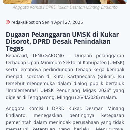
Anggota Komisi I DPRD Kukar, Desman Minang Endianto
redaksi
Post on
Senin April 27, 2026
Dugaan Pelanggaran UMSK di Kukar
Disorot, DPRD Desak Penindakan
Tegas
Bebaca.id, TENGGARONG – Dugaan pelanggaran
terhadap Upah Minimum Sektoral Kabupaten (UMSK)
serta lemahnya perlindungan tenaga kerja kembali
menjadi sorotan di Kutai Kartanegara (Kukar). Isu
tersebut mengemuka dalam dialog publik bertajuk
“Implementasi UMSK Penunjang Migas 2026” yang
digelar di Tenggarong, Minggu (26/4/2026) malam.
Anggota Komisi I DPRD Kukar, Desman Minang
Endianto, menegaskan pentingnya ketegasan
pemerintah dalam menindak perusahaan yang tidak
mematuhi ketentuan yang berlaku. Menurutnya,