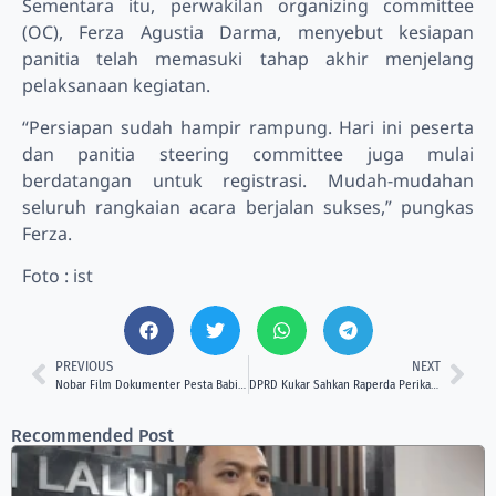
Sementara itu, perwakilan organizing committee
(OC), Ferza Agustia Darma, menyebut kesiapan
panitia telah memasuki tahap akhir menjelang
pelaksanaan kegiatan.
“Persiapan sudah hampir rampung. Hari ini peserta
dan panitia steering committee juga mulai
berdatangan untuk registrasi. Mudah-mudahan
seluruh rangkaian acara berjalan sukses,” pungkas
Ferza.
Foto : ist
PREVIOUS
NEXT
Nobar Film Dokumenter Pesta Babi di Unikarta Soroti Ancaman Lingkungan dan Hak Masyarakat Adat
DPRD Kukar Sahkan Raperda Perikanan Air Tawar dan Pelestarian Bahasa Kutai
Recommended Post