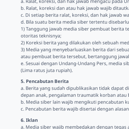
a. Ralat, koreksi, dan hak jawab mengacu pada U
b. Ralat, koreksi dan atau hak jawab wajib ditautk
c. Di setiap berita ralat, koreksi, dan hak jawab
d. Bila suatu berita media siber tertentu disebarl
1) Tanggung jawab media siber pembuat berita te
otoritas teknisnya;
2) Koreksi berita yang dilakukan oleh sebuah medi
3) Media yang menyebarluaskan berita dari sebua
atau pembuat berita tersebut, bertanggung jawab
e. Sesuai dengan Undang-Undang Pers, media sib
(Lima ratus juta rupiah).
5. Pencabutan Berita
a. Berita yang sudah dipublikasikan tidak dapat d
depan anak, pengalaman traumatik korban atau 
b. Media siber lain wajib mengikuti pencabutan ku
c. Pencabutan berita wajib disertai dengan ala
6. Iklan
a. Media siber wajib membedakan dengan tegas an