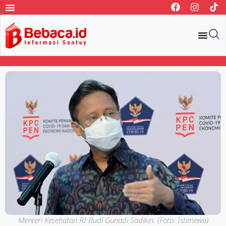
Menteri Kesehatan RI Budi Gunadi Sadikin. (Foto: Istimewa)