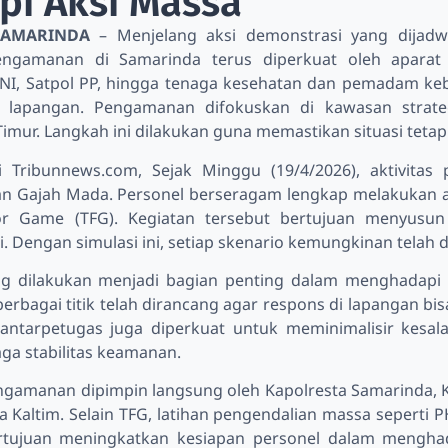
pi Aksi Massa
SAMARINDA
– Menjelang aksi demonstrasi yang dijadw
engamanan di Samarinda terus diperkuat oleh aparat
 TNI, Satpol PP, hingga tenaga kesehatan dan pemadam ke
i lapangan. Pengamanan difokuskan di kawasan strate
imur. Langkah ini dilakukan guna memastikan situasi tetap
ri Tribunnews.com, Sejak Minggu (19/4/2026), aktivitas
an Gajah Mada. Personel berseragam lengkap melakukan ape
oor Game (TFG). Kegiatan tersebut bertujuan menyusun
i. Dengan simulasi ini, setiap skenario kemungkinan telah d
ng dilakukan menjadi bagian penting dalam menghadapi
berbagai titik telah dirancang agar respons di lapangan bisa
antarpetugas juga diperkuat untuk meminimalisir kesalaha
ga stabilitas keamanan.
ngamanan dipimpin langsung oleh Kapolresta Samarinda, 
 Kaltim. Selain TFG, latihan pengendalian massa seperti P
rtujuan meningkatkan kesiapan personel dalam menghad