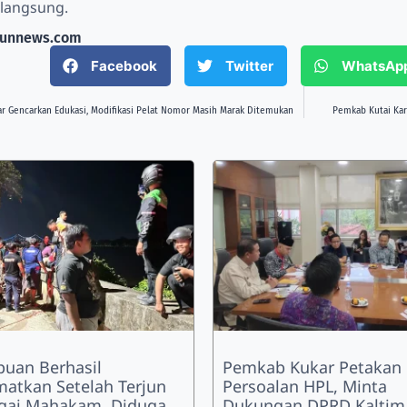
rlangsung.
bunnews.com
Facebook
Twitter
WhatsAp
ar Gencarkan Edukasi, Modifikasi Pelat Nomor Masih Marak Ditemukan
Pemkab Kutai Kar
uan Berhasil
Pemkab Kukar Petakan
matkan Setelah Terjun
Persoalan HPL, Minta
gai Mahakam, Diduga
Dukungan DPRD Kaltim