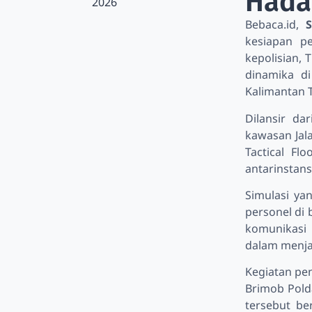
Hada
2026
Bebaca.id,
kesiapan p
kepolisian,
dinamika d
Kalimantan T
Dilansir da
kawasan Jal
Tactical Fl
antarinstans
Simulasi ya
personel di 
komunikasi 
dalam menja
Kegiatan pe
Brimob Polda
tersebut be