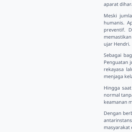
aparat diha
Meski jumla
humanis. A
preventif. 
memastikan 
ujar Hendri.
Sebagai bag
Penguatan ju
rekayasa la
menjaga kel
Hingga saat 
normal tanpa
keamanan men
Dengan berba
antarinstan
masyarakat 