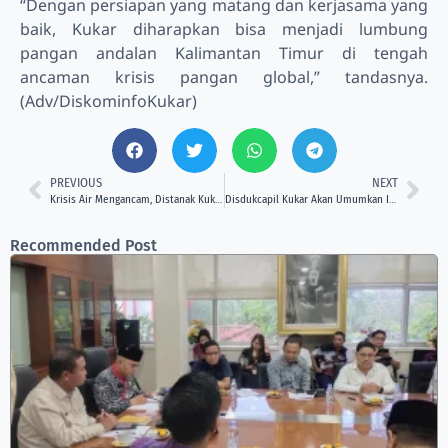
“Dengan persiapan yang matang dan kerjasama yang
baik, Kukar diharapkan bisa menjadi lumbung
pangan andalan Kalimantan Timur di tengah
ancaman krisis pangan global,” tandasnya.
(Adv/DiskominfoKukar)
PREVIOUS
NEXT
Krisis Air Mengancam, Distanak Kukar Putar Otak Selamatkan Sawah Dari Fuso
Disdukcapil Kukar Akan Umumkan Inisiatif Baru Untuk Mengubah Wajah Layanan Publik
Recommended Post