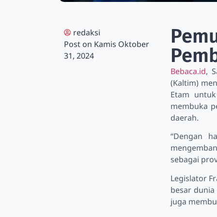
Pemu
redaksi
Post on
Kamis Oktober
Pemb
31, 2024
Bebaca.id
, 
(Kaltim) me
Etam untuk
membuka pel
daerah.
“Dengan ha
mengembangk
sebagai prov
Legislator F
besar dunia
juga membuk