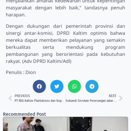
menjalankan amanat kedewanan untuk kepentingan
masyarakat dengan lebih baik,” tandasnya penuh
harapan.
Dengan dukungan dari pemerintah provinsi dan
sinergi antar-komisi, DPRD Kaltim optimis bahwa
mereka dapat memberikan pelayanan yang semakin
berkualitas serta mendukung program
pembangunan yang berorientasi pada kebutuhan
rakyat. (Adv DPRD Kaltim/Adl)
Penulis : Dion
PREVIOUS
NEXT
PT REA Kaltim Plantations dan Koperasi Sumber Bumi Jaya Akan Tingkatkan Perekonomian Lokal
Subandi Serukan Penerangan Jalan dan Akses Air Bersih untuk Kaltim yang Lebih Merata
Recommended Post