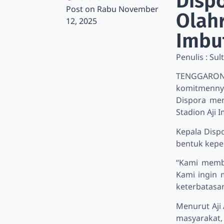
Disp
Post on
Rabu November
Olahr
12, 2025
Imbu
Penulis : Su
TENGGARONG
komitmenny
Dispora men
Stadion Aji 
Kepala Dispo
bentuk keped
“Kami membe
Kami ingin 
keterbatasan
Menurut Aji
masyarakat,