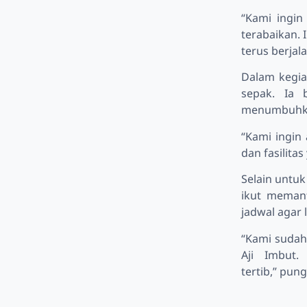
“Kami ingin
terabaikan.
terus berjala
Dalam kegiat
sepak. Ia 
menumbuhka
“Kami ingin
dan fasilit
Selain untuk
ikut memanf
jadwal agar 
“Kami sudah
Aji Imbut.
tertib,” pun