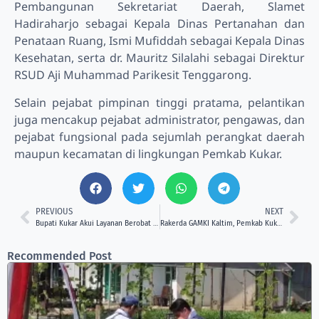
Pembangunan Sekretariat Daerah, Slamet
Hadiraharjo sebagai Kepala Dinas Pertanahan dan
Penataan Ruang, Ismi Mufiddah sebagai Kepala Dinas
Kesehatan, serta dr. Mauritz Silalahi sebagai Direktur
RSUD Aji Muhammad Parikesit Tenggarong.
Selain pejabat pimpinan tinggi pratama, pelantikan
juga mencakup pejabat administrator, pengawas, dan
pejabat fungsional pada sejumlah perangkat daerah
maupun kecamatan di lingkungan Pemkab Kukar.
PREVIOUS
NEXT
Bupati Kukar Akui Layanan Berobat Gratis dengan KTP Belum Berjalan Maksimal
Rakerda GAMKI Kaltim, Pemkab Kukar Dorong Pemuda Kristen Aktif Bangun Daerah
Recommended Post