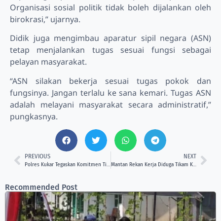
Organisasi sosial politik tidak boleh dijalankan oleh
birokrasi,” ujarnya.
Didik juga mengimbau aparatur sipil negara (ASN)
tetap menjalankan tugas sesuai fungsi sebagai
pelayan masyarakat.
“ASN silakan bekerja sesuai tugas pokok dan
fungsinya. Jangan terlalu ke sana kemari. Tugas ASN
adalah melayani masyarakat secara administratif,”
pungkasnya.
PREVIOUS
NEXT
Polres Kukar Tegaskan Komitmen Tingkatkan Pelayanan pada Peringatan Hari Bhayangkara ke-80
Mantan Rekan Kerja Diduga Tikam Karyawan Kapal Api di Samarinda, Polisi Dalami Motif
Recommended Post