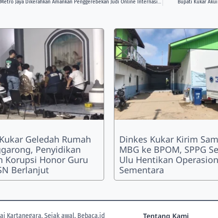
Brimob Polda Metro Jaya Dikerahkan Amankan Penggerebekan Judi Online Internasional di Jakarta Barat
Bupati Kukar Aku
 Kukar Geledah Rumah
Dinkes Kukar Kirim Sam
ggarong, Penyidikan
MBG ke BPOM, SPPG Se
 Korupsi Honor Guru
Ulu Hentikan Operasion
N Berlanjut
Sementara
Tentang Kami
i Kartanegara. Sejak awal, Bebaca.id