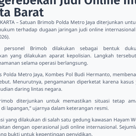
erebekan Judi Online In
ta Barat
JAKARTA – Satuan Brimob Polda Metro Jaya diterjunkan u
ukum terhadap dugaan jaringan judi online internasional
026).
n personel Brimob dilakukan sebagai bentuk duk
an yang dilakukan aparat kepolisian. Langkah tersebut
amanan selama operasi berlangsung.
 Polda Metro Jaya, Kombes Pol Budi Hermanto, membenar
sebut. Menurutnya, pengamanan diperketat karena kasus 
judian daring lintas negara.
Brimob diterjunkan untuk memastikan situasi tetap 
 di lapangan,” ujarnya dalam keterangan resmi.
si yang dilakukan di salah satu gedung kawasan Hayam Wur
itan dengan operasional judi online internasional. Sejum
ang bukti untuk kepentingan penyidikan.