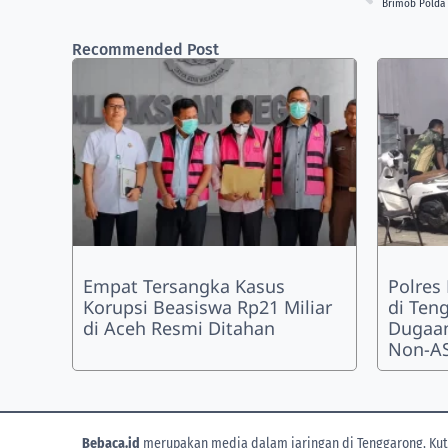
Recommended Post
Empat Tersangka Kasus
Polres
Korupsi Beasiswa Rp21 Miliar
di Ten
di Aceh Resmi Ditahan
Dugaan
Non-AS
Bebaca.id
merupakan media dalam jaringan di Tenggarong, Kuta