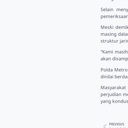
Selain men
pemeriksaan 
Meski demik
masing dala
struktur jar
“Kami masih
akan disamp
Polda Metro
dinilai berd
Masyarakat 
perjudian m
yang kondusi
PREVIOUS