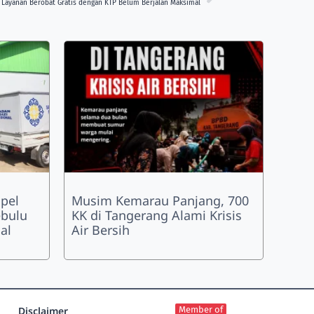
i Layanan Berobat Gratis dengan KTP Belum Berjalan Maksimal
pel
Musim Kemarau Panjang, 700
bulu
KK di Tangerang Alami Krisis
al
Air Bersih
Disclaimer
Member of