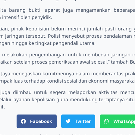
yita barang bukti, aparat juga mengamankan beberapa
intensif oleh penyidik.
ian, pihak kepolisian belum merinci jumlah pasti ora
m jaringan tersebut. Polisi menyebut proses pendalaman
ingan hingga ke tingkat pengendali utama.
 melakukan pengembangan untuk membedah jaringan ini
aikan setelah proses pemeriksaan awal selesai,” tambah B
 Jaya menegaskan komitmennya dalam memberantas praktik
ampak luas terhadap kondisi sosial dan ekonomi masyaraka
juga diimbau untuk segera melaporkan aktivitas mencu
elalui layanan kepolisian guna mendukung terciptanya sit
f.
Facebook
Twitter
WhatsAp