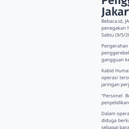
Pengg
Jakar
Bebaca.id, 
penegakan h
Sabtu (9/5/2
Pengeraha
penggerebek
gangguan ke
Kabid Humas
operasi ter
jaringan per
“Personel 
penyelidikan
Dalam opera
diduga berka
sebagai bar