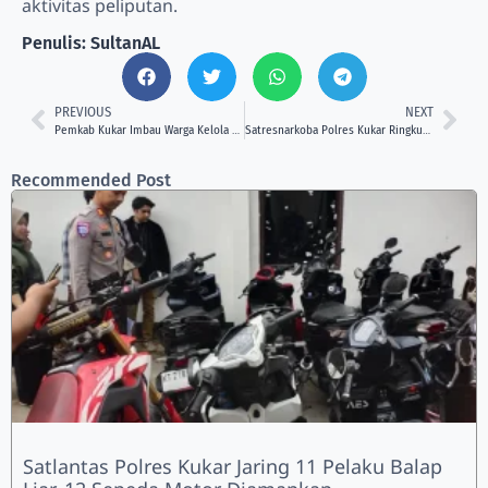
aktivitas peliputan.
Penulis: SultanAL
PREVIOUS
NEXT
Pemkab Kukar Imbau Warga Kelola Limbah Kurban dengan Baik
Satresnarkoba Polres Kukar Ringkus Dua Pengedar Sabu di Sebulu
Recommended Post
Satlantas Polres Kukar Jaring 11 Pelaku Balap