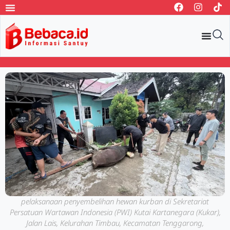
pelaksanaan penyembelihan hewan kurban di Sekretariat
Persatuan Wartawan Indonesia (PWI) Kutai Kartanegara (Kukar),
Jalan Lais, Kelurahan Timbau, Kecamatan Tenggarong,