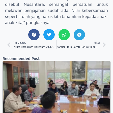
disebut Nusantara, semangat persatuan untuk
melawan penjajahan sudah ada. Nilai kebersamaan
seperti itulah yang harus kita tanamkan kepada anak-
anak kita,” pungkasnya.
PREVIOUS
NEXT
Forum Harbuknas-Harkitnas 2026 Gaungkan Keteladanan Sultan AM Idris kepada Generasi Muda
Komisi I DPR Soroti Darurat Judi Online Anak, Minta Pemerintah Bertindak Total
Recommended Post