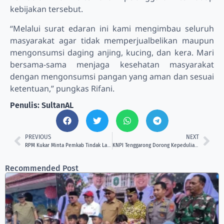
kebijakan tersebut.
“Melalui surat edaran ini kami mengimbau seluruh
masyarakat agar tidak memperjualbelikan maupun
mengonsumsi daging anjing, kucing, dan kera. Mari
bersama-sama menjaga kesehatan masyarakat
dengan mengonsumsi pangan yang aman dan sesuai
ketentuan,” pungkas Rifani.
Penulis: SultanAL
PREVIOUS
NEXT
RPM Kukar Minta Pemkab Tindak Lanjuti Dugaan Pungutan Program Seragam Sekolah Gratis
KNPI Tenggarong Dorong Kepedulian Lingkungan Melalui Pemutaran Film Dokumenter Menolak Punah
Recommended Post