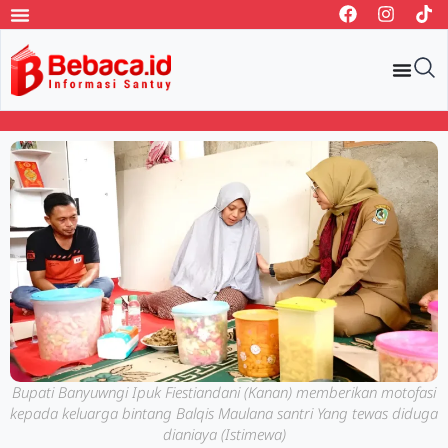
Bupati Banyuwngi Ipuk Fiestiandani (Kanan) memberikan motofasi
kepada keluarga bintang Balqis Maulana santri Yang tewas diduga
dianiaya (Istimewa)