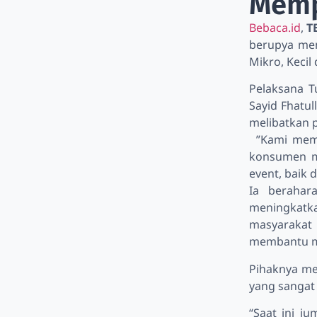
Memp
Bebaca.id
,
T
berupya men
Mikro, Keci
Pelaksana T
Sayid Fhatu
melibatkan 
”Kami memin
konsumen m
event, baik 
Ia beraha
meningkatk
masyarakat
membantu me
Pihaknya me
yang sangat
“Saat ini ju