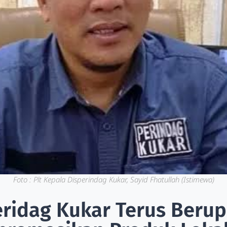
Foto : Plt Kepala Disperindag Kukar, Sayid Fhatullah (Istimewa)
eridag Kukar Terus Beru