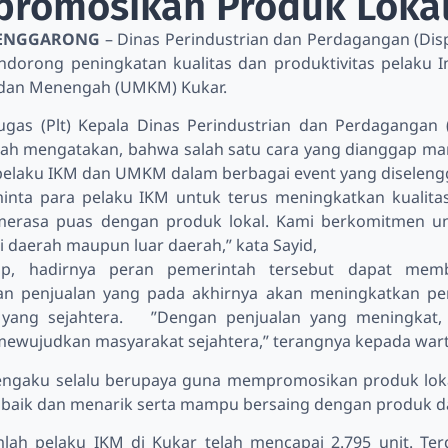
romosikan Produk Loka
ENGGARONG
– Dinas Perindustrian dan Perdagangan (Disp
dorong peningkatan kualitas dan produktivitas pelaku I
l dan Menengah (UMKM) Kukar.
ugas (Plt) Kepala Dinas Perindustrian dan Perdagangan (
llah mengatakan, bahwa salah satu cara yang dianggap m
pelaku IKM dan UMKM dalam berbagai event yang diseleng
ta para pelaku IKM untuk terus meningkatkan kualitas
erasa puas dengan produk lokal. Kami berkomitmen un
di daerah maupun luar daerah,” kata Sayid,
rap, hadirnya peran pemerintah tersebut dapat m
an penjualan yang pada akhirnya akan meningkatkan 
 yang sejahtera. ”Dengan penjualan yang meningkat, 
wujudkan masyarakat sejahtera,” terangnya kepada warta
ngaku selalu berupaya guna mempromosikan produk lokal.
 baik dan menarik serta mampu bersaing dengan produk dar
mlah pelaku IKM di Kukar telah mencapai 2.795 unit. Terd