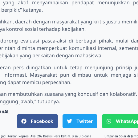
t yang aktif menyampaikan pendapat menunjukkan pen
berpikir,” katanya.
hkan, daerah dengan masyarakat yang kritis justru memili
a kontrol sosial terhadap kebijakan.
dorong evaluasi pasca-aksi di berbagai pihak, mulai da
rintah diminta memperkuat komunikasi internal, sementa
bijakan yang berkaitan dengan mahasiswa.
 peran pers diingatkan untuk tetap menjunjung prinsip 
 informasi. Masyarakat pun diimbau untuk menjaga sit
ang dapat memicu perpecahan.
n membutuhkan suasana yang kondusif dan kolaboratif. K
anggung jawab,” tutupnya.
tanAL
Facebook
Twitter
WhatsAp
 Jadi Korban Represi Aksi 214, Koalisi Pers Kaltim: Bisa Dipidana