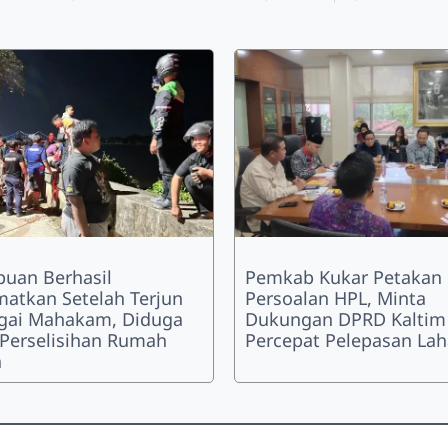
uan Berhasil
Pemkab Kukar Petakan
matkan Setelah Terjun
Persoalan HPL, Minta
gai Mahakam, Diduga
Dukungan DPRD Kaltim
 Perselisihan Rumah
Percepat Pelepasan La
a