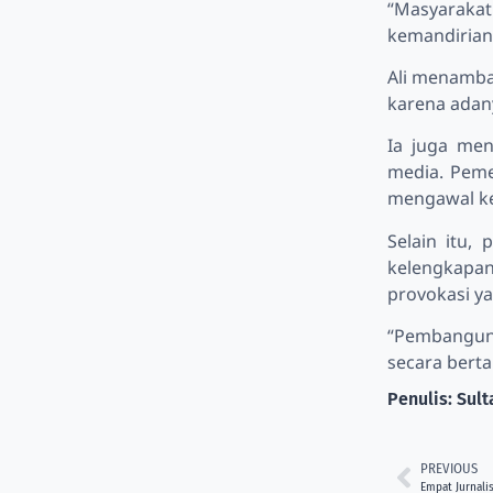
“Masyaraka
kemandirian 
Ali menamba
karena adany
Ia juga men
media. Peme
mengawal ke
Selain itu,
kelengkapan
provokasi y
“Pembanguna
secara bert
Penulis: Sul
PREVIOUS
Empat Jurnalis