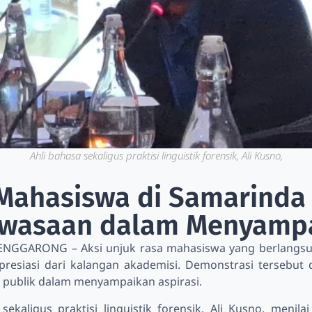
Ahli bahasa sekaligus praktisi linguistik forensik, Ali Kusno,
Mahasiswa di Samarinda 
wasaan dalam Menyampai
TENGGARONG – Aksi unjuk rasa mahasiswa yang berlangsun
resiasi dari kalangan akademisi. Demonstrasi tersebut d
publik dalam menyampaikan aspirasi.
sekaligus praktisi linguistik forensik, Ali Kusno, menil