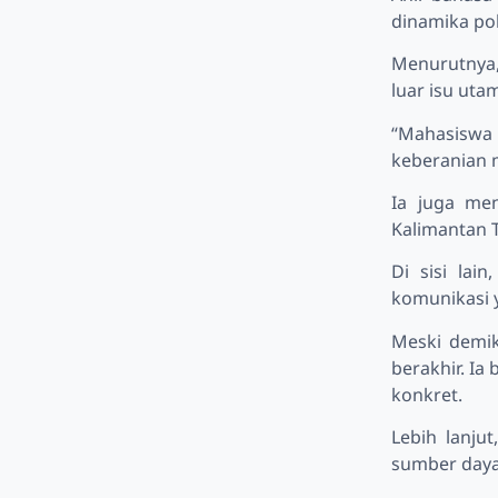
dinamika pol
Menurutnya,
luar isu uta
“Mahasiswa 
keberanian 
Ia juga men
Kalimantan T
Di sisi lai
komunikasi y
Meski demik
berakhir. Ia
konkret.
Lebih lanju
sumber daya