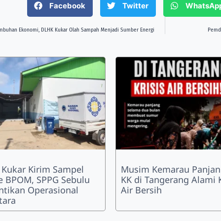
Facebook
Twitter
WhatsAp
mbuhan Ekonomi, DLHK Kukar Olah Sampah Menjadi Sumber Energi
Pemde
 Kukar Kirim Sampel
Musim Kemarau Panjan
e BPOM, SPPG Sebulu
KK di Tangerang Alami K
ntikan Operasional
Air Bersih
tara