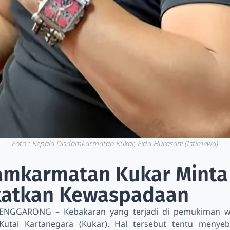
Foto : Kepala Disdamkarmatan Kukar, Fida Hurasani (Istimewa)
amkarmatan Kukar Minta
katkan Kewaspadaan
TENGGARONG – Kebakaran yang terjadi di pemukiman warg
Kutai Kartanegara (Kukar). Hal tersebut tentu menye