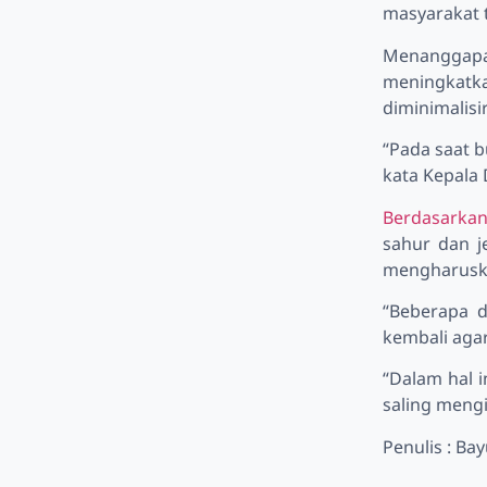
masyarakat t
Menanggapa
meningkatka
diminimalisir
“Pada saat b
kata Kepala
Berdasarka
sahur dan j
mengharuska
“Beberapa d
kembali agar
“Dalam hal i
saling meng
Penulis : Ba