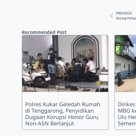
PREVIOUS
Dorong Pertu
Recommended Post
Polres Kukar Geledah Rumah
Dinkes
di Tenggarong, Penyidikan
MBG k
Dugaan Korupsi Honor Guru
Ulu He
Non-ASN Berlanjut
Semen