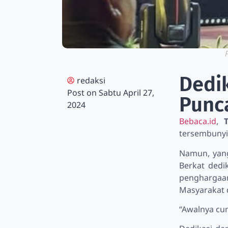
Dedi
redaksi
Post on
Sabtu April 27,
Punca
2024
Bebaca.id
,
tersembunyi
Namun, yang
Berkat dedi
penghargaa
Masyarakat 
“Awalnya cum