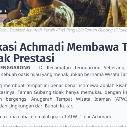
Foto : Dedikasi Achmadi, Peraih ATWI Pengelola Taman Gubang di Kuka
kasi Achmadi Membawa 
k Prestasi
TENGGARONG
– Di Kecamatan Tenggarong Seberang, 
 sebuah oasis hijau yang menakjubkan bernama Wisata T
 membuat tempat ini benar-benar istimewa adalah kisah i
kasinya, Taman Gubang tidak hanya memukau dengan kei
n bergengsi Anugerah Tempat Wisata Idaman (ATWI
dan Lingkungan dari Bupati Kukar.
a coba-coba, eh malah juara 1 ATWI,” ujar Achmadi.