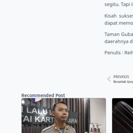
segitu. Tapi 
Kisah sukse
dapat memot
Taman Guban
daerahnya da
Penulis : Re
PREVIOUS
Benarkah Gong
Recommended Post