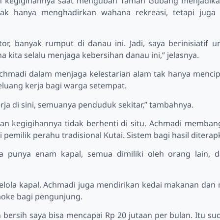
n kegigihannya saat mengubah Taman Gubang menjadikanny
dak hanya menghadirkan wahana rekreasi, tetapi juga
tor, banyak rumput di danau ini. Jadi, saya berinisiati
na kita selalu menjaga kebersihan danau ini,” jelasnya.
hmadi dalam menjaga kelestarian alam tak hanya mencipt
uang kerja bagi warga setempat.
rja di sini, semuanya penduduk sekitar,” tambahnya.
 dan kegigihannya tidak berhenti di situ. Achmadi memb
ri pemilik perahu tradisional Kutai. Sistem bagi hasil dit
ita punya enam kapal, semua dimiliki oleh orang lain, 
elola kapal, Achmadi juga mendirikan kedai makanan dan
aoke bagi pengunjung.
bersih saya bisa mencapai Rp 20 jutaan per bulan. Itu su