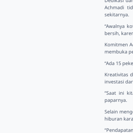
Dedikasi da
Achmadi ti
sekitarnya.
“Awalnya ko
bersih, kare
Komitmen Ac
membuka pel
“Ada 15 peke
Kreativitas
investasi da
“Saat ini k
paparnya.
Selain meng
hiburan kar
“Pendapatan 