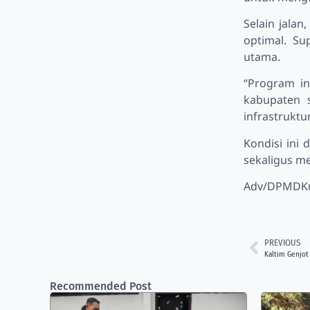
Selain jala
optimal. Su
utama.
“Program in
kabupaten s
infrastruktu
Kondisi ini
sekaligus m
Adv/DPMDK
PREVIOUS
Kaltim Genjot 
Recommended Post