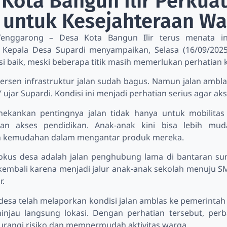
Kota Bangun Ilir Perkuat
n untuk Kesejahteraan Wa
Tenggarong – Desa Kota Bangun Ilir terus menata inf
 Kepala Desa Supardi menyampaikan, Selasa (16/09/2025)
i baik, meski beberapa titik masih memerlukan perhatian 
persen infrastruktur jalan sudah bagus. Namun jalan ambl
l,” ujar Supardi. Kondisi ini menjadi perhatian serius agar 
ekankan pentingnya jalan tidak hanya untuk mobilitas ha
dan akses pendidikan. Anak-anak kini bisa lebih mu
 kemudahan dalam mengantar produk mereka.
fokus desa adalah jalan penghubung lama di bantaran sung
embali karena menjadi jalur anak-anak sekolah menuju SMP,” j
r.
desa telah melaporkan kondisi jalan amblas ke pemerintah
njau langsung lokasi. Dengan perhatian tersebut, perb
rangi risiko dan mempermudah aktivitas warga.