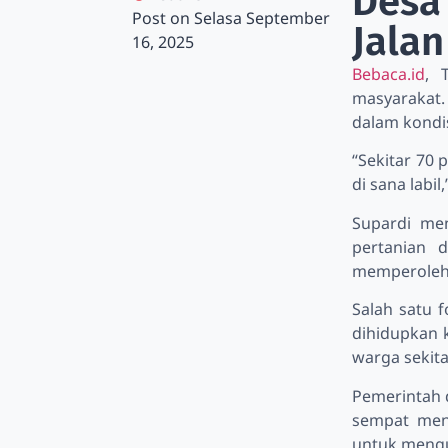
Desa 
Post on
Selasa September
Jala
16, 2025
Bebaca.id
, 
masyarakat.
dalam kondis
“Sekitar 70 
di sana labi
Supardi men
pertanian 
memperoleh
Salah satu 
dihidupkan k
warga sekita
Pemerintah 
sempat meni
untuk mengu