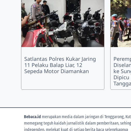
Satlantas Polres Kukar Jaring
Peremp
11 Pelaku Balap Liar, 12
Disela
Sepeda Motor Diamankan
ke Sun
Dipicu
Tangg
Bebaca.id
merupakan media dalam jaringan di Tenggarong, Kuta
memegang teguh kaidah jurnalistik dalam pemberitaan, sehingga
independen, melekat kuat di setiap berita
baca selengkapnya