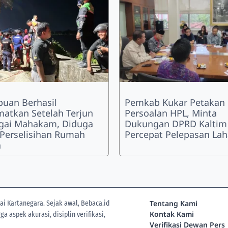
uan Berhasil
Pemkab Kukar Petakan
matkan Setelah Terjun
Persoalan HPL, Minta
gai Mahakam, Diduga
Dukungan DPRD Kaltim
 Perselisihan Rumah
Percepat Pelepasan La
a
Tentang Kami
i Kartanegara. Sejak awal, Bebaca.id
Kontak Kami
 aspek akurasi, disiplin verifikasi,
Verifikasi Dewan Pers