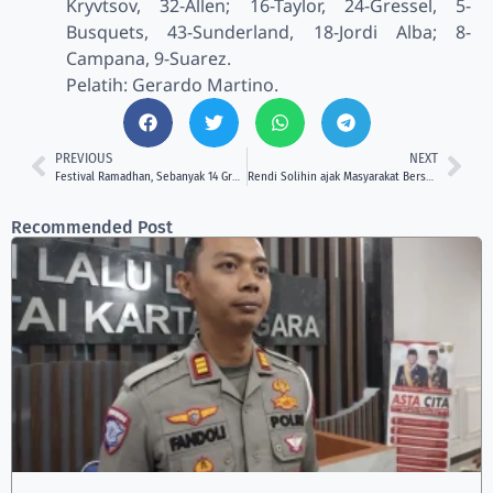
Kryvtsov, 32-Allen; 16-Taylor, 24-Gressel, 5-
Busquets, 43-Sunderland, 18-Jordi Alba; 8-
Campana, 9-Suarez.
Pelatih: Gerardo Martino.
PREVIOUS
NEXT
Festival Ramadhan, Sebanyak 14 Grup Ikuti Lomba Bergerakan Sahur di Kukar
Rendi Solihin ajak Masyarakat Bersholawat Bersama dalam acara Ramadhan Keren
Recommended Post