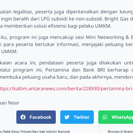
uatan legalitas, peserta juga diperkenalkan dengan keung
gin beralih dari LPG subsidi ke non-subsidi. Bright Gas d
a memberikan solusi efisiensi bagi pelaku UMKM.
 itu, program ini juga mencakup sesi Mini Networking & 
si para peserta bertukar informasi, menjajaki peluang ke
u UMKM.
aian acara ini, pendataan peserta juga dilakukan unt
Melalui program ini, Pertamina dan Bank BRI berhara
membuka peluang usaha baru, dan pada akhirnya, mendo
ttps://kaltim.antaranews.com/berita/228930/pertamina-br
ihan Noor
Facebook
Twitter
WhatsAp
si Padat Karya: Peluang Baru bagi Industri Nasional
Bencana di Negeri