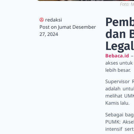
Foto: 
Pemb
redaksi
Post on
Jumat Desember
dan B
27, 2024
Legal
Bebaca.id
–
akses untuk
lebih besar.
Supervisor 
adalah unt
melihat UMK
Kamis lalu.
Sebagai bag
PUMK: Akse
intensif se