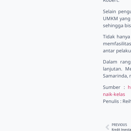
Robert.
Selain peng
UMKM yang in
sehingga bis
Tidak hanya
memfasilita
antar pelak
Dalam rangk
lanjutan. 
Samarinda, 
Sumber :
h
naik-kelas
Penulis : Re
PREVIOUS
Kredit Investa