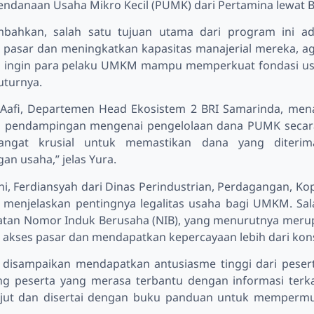
ndanaan Usaha Mikro Kecil (PUMK) dari Pertamina lewat B
bahkan, salah satu tujuan utama dari program ini a
pasar dan meningkatkan kapasitas manajerial mereka, ag
mi ingin para pelaku UMKM mampu memperkuat fondasi u
tuturnya.
Aafi, Departemen Head Ekosistem 2 BRI Samarinda, me
pendampingan mengenai pengelolaan dana PUMK secara 
angat krusial untuk memastikan dana yang diterim
n usaha,” jelas Yura.
ni, Ferdiansyah dari Dinas Perindustrian, Perdagangan, K
 menjelaskan pentingnya legalitas usaha bagi UMKM. Sal
tan Nomor Induk Berusaha (NIB), yang menurutnya meru
akses pasar dan mendapatkan kepercayaan lebih dari ko
 disampaikan mendapatkan antusiasme tinggi dari peserta
ng peserta yang merasa terbantu dengan informasi terka
njut dan disertai dengan buku panduan untuk mempermu