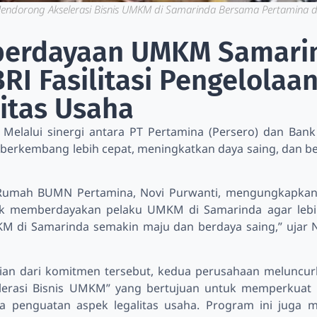
Mendorong Akselerasi Bisnis UMKM di Samarinda Bersama Pertamina d
erdayaan UMKM Samarin
RI Fasilitasi Pengelolaa
itas Usaha
 Melalui sinergi antara PT Pertamina (Persero) dan Ba
 berkembang lebih cepat, meningkatkan daya saing, dan be
Rumah BUMN Pertamina, Novi Purwanti, mengungkapkan 
uk memberdayakan pelaku UMKM di Samarinda agar lebi
M di Samarinda semakin maju dan berdaya saing,” ujar 
ian dari komitmen tersebut, kedua perusahaan meluncur
lerasi Bisnis UMKM” yang bertujuan untuk memperkuat
rta penguatan aspek legalitas usaha. Program ini jug