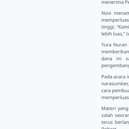
menerima Pe
Novi menam
memperluas 
tinggi. “Ka
lebih luas,” 
Yura Nuran 
memberikan 
dana ini s
pengembanga
Pada acara i
narasumber,
cara pembua
memperluas 
Materi yang
salah seora
terus berla