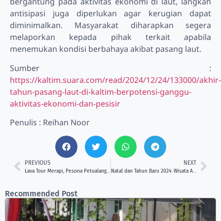
bergantung pada aktivitas ekonomi di laut, langkah
antisipasi juga diperlukan agar kerugian dapat
diminimalkan. Masyarakat diharapkan segera
melaporkan kepada pihak terkait apabila
menemukan kondisi berbahaya akibat pasang laut.
Sumber :
https://kaltim.suara.com/read/2024/12/24/133000/akhir-
tahun-pasang-laut-di-kaltim-berpotensi-ganggu-
aktivitas-ekonomi-dan-pesisir
Penulis : Reihan Noor
PREVIOUS
NEXT
Lava Tour Merapi, Pesona Petualangan yang Membawa Ribuan Wisatawan Tiap Hari
Natal dan Tahun Baru 2024: Wisata Alam di Samarinda Masih Jadi Magnet Utama
Recommended Post